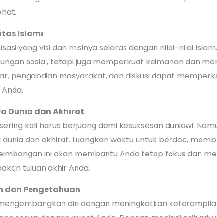
hat.
tas Islami
asi yang visi dan misinya selaras dengan nilai-nilai Isl
kungan sosial, tetapi juga memperkuat keimanan dan m
jar, pengabdian masyarakat, dan diskusi dapat memperk
 Anda.
a Dunia dan Akhirat
 sering kali harus berjuang demi kesuksesan duniawi. Na
 dunia dan akhirat. Luangkan waktu untuk berdoa, memb
seimbangan ini akan membantu Anda tetap fokus dan men
akan tujuan akhir Anda.
n dan Pengetahuan
uk mengembangkan diri dengan meningkatkan keterampila