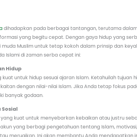
a
dihadapkan pada berbagai tantangan, terutama dalam m
 informasi yang begitu cepat. Dengan gaya hidup yang ser
si muda Muslim untuk tetap kokoh dalam prinsip dan keya
a Islami di zaman serba cepat ini:
an Hidup
 kuat untuk hidup sesuai ajaran Islam. Ketahuilah tujua
aitan dengan nilai-nilai Islam. Jika Anda tetap fokus pad
ski banyak godaan.
a Sosial
 yang kuat untuk menyebarkan kebaikan atau justru sebal
 akun yang berbagi pengetahuan tentang Islam, motivasi, 
au merugikan. Ini akan membantu Anda mendapatkan in