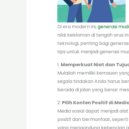
Di era modern ini,
generasi mud
nilai keislaman di tengah arus
teknologi, penting bagi genera
tips untuk menjadi generasi mud
1.
Memperkuat Niat dan Tuju
Mulailah memiliki kemauan yang
segala tindakan Anda harus berk
berada di jalan yang benar me
2.
Pilih Konten Positif di Medi
Media sosial dapat menjadi alat
positif dan bermanfaat, seperti
yang mengandung kebencian at