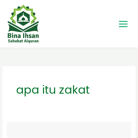
Skip
to
content
apa itu zakat
Pengertian
Zakat