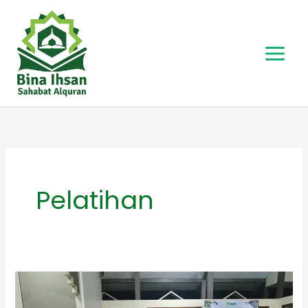
Skip
to
content
Pelatihan
Manfaat
puasa