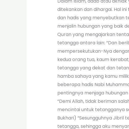
Dalam Islam, adab atau akhlak
ditekankan dan dihargai. Hal i
dan hadis yang menyebutkan t
menjalin hubungan yang baik d
Quran yang mengajarkan tenta
tetangga antara lain: “Dan ber
mempersekutukan-Nya dengan 
kedua orang tua, kaum kerabat
tetangga yang dekat dan tetang
hamba sahaya yang kamu miliki..”
beberapa hadis Nabi Muhamm
pentingnya menjaga hubungan y
“Demi Allah, tidak beriman sala
mencintai untuk tetangganya sep
Bukhari) “Sesungguhnya Jibril
tetangga, sehingga aku menyan