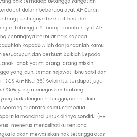
 yang baik terhadap tetangga sangatlah
ni terdapat dalam beberapa ayat Al-Quran
entang pentingnya berbuat baik dan
engan tetangga. Beberapa contoh ayat Al-
ng pentingnya berbuat baik kepada
ibadahlah kepada Allah dan janganlah kamu
sesuatupun dan berbuat baiklah kepada
, anak-anak yatim, orang-orang miskin,
ga yang jauh, teman sejawat, ibnu sabil dan
 (QS An-Nisa: 36) Selain itu, terdapat juga
ad SAW yang menegaskan tentang
ang baik dengan tetangga, antara lain
h seorang di antara kamu, sampai ia
erti ia mencintai untuk dirinya sendiri.” (HR
 terus-menerus menasihatiku tentang
gka ia akan mewariskan hak tetangga atas