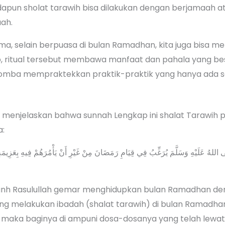
Adapun sholat tarawih bisa dilakukan dengan berjamaah at
ah.
ma, selain berpuasa di bulan Ramadhan, kita juga bisa me
b, ritual tersebut membawa manfaat dan pahala yang bes
lomba mempraktekkan praktik-praktik yang hanya ada 
h
g menjelaskan bahwa sunnah Lengkap ini shalat Tarawih
a:
اللهُ عَلَيْهِ وَسَلَّمَ يُرَغِّبُ فِي قِيَامِ رَمَضَانَ مِنْ غَيْرِ أَنْ يَأْمُرَهُمْ فِيهِ بِعَزِيمَ
u ‘anh Rasulullah gemar menghidupkan bulan Ramadhan den
yang melakukan ibadah (shalat tarawih) di bulan Ramadh
 maka baginya di ampuni dosa-dosanya yang telah lewat”