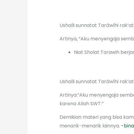
Ushalli sunnatat Tarāwīhi rak‘ata
Artinya, “Aku menyengaja semb
Niat Sholat Tarawih berj
Ushalli sunnatat Tarāwīhi rak‘at
Artinya:”Aku menyengaja semb
karena Allah SWT.”
Demikian materi yang bisa kami
menarik-menarik lainnya.
-bina