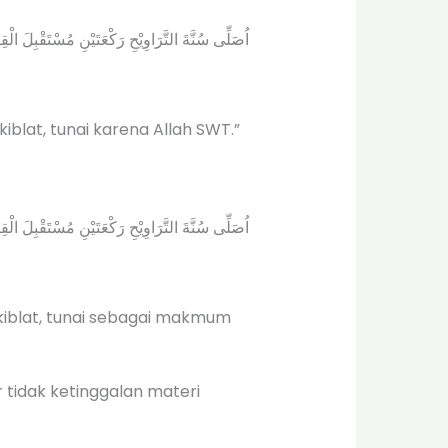
اُصَلِّى سُنَّةَ التَّرَاوِيْحِ رَكْعَتَيْنِ مُسْتَقْبِلَ الْقِبْ
lat, tunai karena Allah SWT.”
اُصَلِّى سُنَّةَ التَّرَاوِيْحِ رَكْعَتَيْنِ مُسْتَقْبِلَ الْقِبْ
iblat, tunai sebagai makmum
 tidak ketinggalan materi