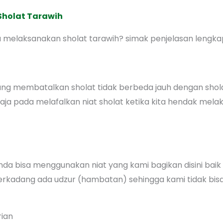
holat Tarawih
 melaksanakan sholat tarawih? simak penjelasan lengkap 
yang membatalkan sholat tidak berbeda jauh dengan shola
saja pada melafalkan niat sholat ketika kita hendak mela
 anda bisa menggunakan niat yang kami bagikan disini ba
terkadang ada udzur (hambatan) sehingga kami tidak bi
rian