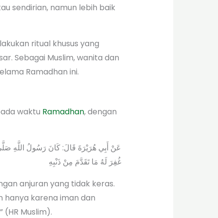
au sendirian, namun lebih baik
lakukan ritual khusus yang
ar. Sebagai Muslim, wanita dan
selama Ramadhan ini.
 pada waktu
Ramadhan
, dengan
عَنْ أَبِي هُرَيْرَةَ قَالَ: كَانَ رَسُولُ اللَّهِ صَلَّى 
غُفِرَ لَهُ مَا تَقَدَّمَ مِنْ ذَنْبِهِ
gan anjuran yang tidak keras.
an hanya karena iman dan
 (HR Muslim).