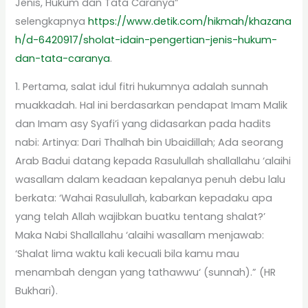
Jenis, Hukum dan Tata Caranya”
selengkapnya
https://www.detik.com/hikmah/khazana
h/d-6420917/sholat-idain-pengertian-jenis-hukum-
dan-tata-caranya
.
1. Pertama, salat idul fitri hukumnya adalah sunnah
muakkadah. Hal ini berdasarkan pendapat Imam Malik
dan Imam asy Syafi’i yang didasarkan pada hadits
nabi: Artinya: Dari Thalhah bin Ubaidillah; Ada seorang
Arab Badui datang kepada Rasulullah shallallahu ‘alaihi
wasallam dalam keadaan kepalanya penuh debu lalu
berkata: ‘Wahai Rasulullah, kabarkan kepadaku apa
yang telah Allah wajibkan buatku tentang shalat?’
Maka Nabi Shallallahu ‘alaihi wasallam menjawab:
‘Shalat lima waktu kali kecuali bila kamu mau
menambah dengan yang tathawwu‘ (sunnah).” (HR
Bukhari).