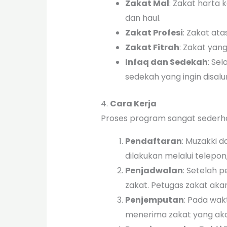
Zakat Mal
: Zakat harta 
dan haul.
Zakat Profesi
: Zakat ata
Zakat Fitrah
: Zakat yan
Infaq dan Sedekah
: Se
sedekah yang ingin disalu
4.
Cara Kerja
Proses program sangat sederh
Pendaftaran
: Muzakki 
dilakukan melalui telepon
Penjadwalan
: Setelah 
zakat. Petugas zakat ak
Penjemputan
: Pada wak
menerima zakat yang aka