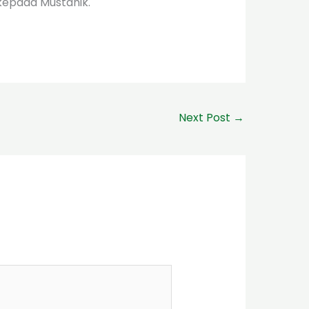
epada Mustahik.
Next Post
→