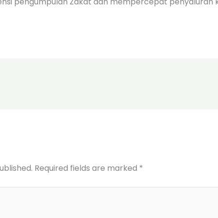
iensi pengumpulan Zakat dan mempercepat penyaluran k
ublished.
Required fields are marked
*