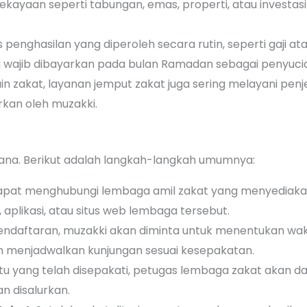
kekayaan seperti tabungan, emas, properti, atau investas
s penghasilan yang diperoleh secara rutin, seperti gaji at
g wajib dibayarkan pada bulan Ramadan sebagai penyucian d
lain zakat, layanan jemput zakat juga sering melayani pe
rkan oleh muzakki.
ana. Berikut adalah langkah-langkah umumnya:
dapat menghubungi lembaga amil zakat yang menyediakan 
, aplikasi, atau situs web lembaga tersebut.
pendaftaran, muzakki akan diminta untuk menentukan w
an menjadwalkan kunjungan sesuai kesepakatan.
tu yang telah disepakati, petugas lembaga zakat akan da
n disalurkan.